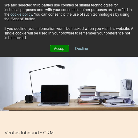
We and selected third parties use cookies or similar technologies for
technical purposes and, with your consent, for other purposes as specified in
the
cookie policy
. You can consent to the use of such technologies by using
the “Accept” button.
Buscar por categoría
If you decline, your information won’t be tracked when you visit this website. A
single cookie will be used in your browser to remember your preference not
to be tracked.
Accept
Decline
-
Ventas Inbound
CRM