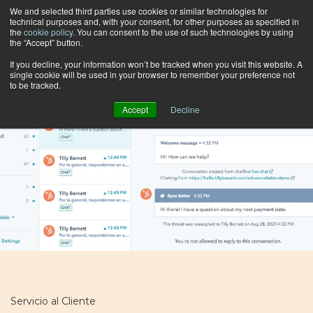
We and selected third parties use cookies or similar technologies for
technical purposes and, with your consent, for other purposes as specified in
the
cookie policy
. You can consent to the use of such technologies by using
the “Accept” button.
Buscar por categoría
If you decline, your information won’t be tracked when you visit this website. A
single cookie will be used in your browser to remember your preference not
to be tracked.
Accept
Decline
Servicio al Cliente