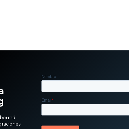
a
g
inbound
graciones.