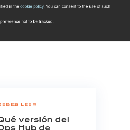
ified in the
cookie policy
. You can consent to the use of such
LET'S TALK
 preference not to be tracked.
DEBES LEER
Qué versión del
Ops Hub de