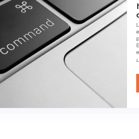
L
e
p
E
e
¿