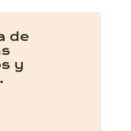
a de
as
s y
.