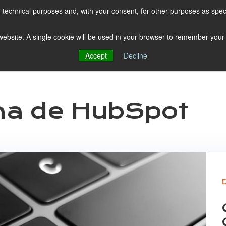
r technical purposes and, with your consent, for other purposes as spec
ClickUp
Shopify
s website. A single cookie will be used in your browser to remember your
Buscar por categoría
Suscribirme
Accept
Decline
ma de HubSpot